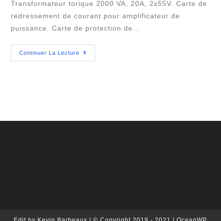
Transformateur torique 2000 VA, 20A, 2x55V. Carte de
redressement de courant pour amplificateur de
puissance. Carte de protection de…
Amplificateur
Continuer La Lecture
1700
Watts
Edit by Kevin Barbeaux | © Copyright 2019 - 2021 | OceanWP