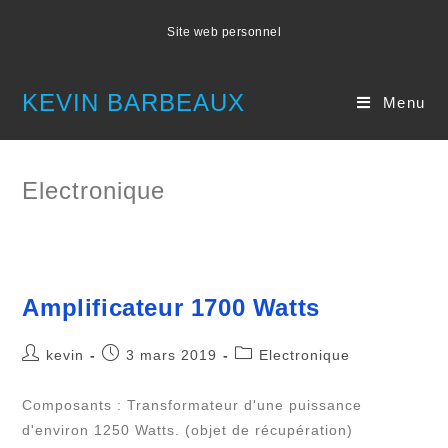
Skip
Site web personnel
to
content
KEVIN BARBEAUX
Menu
Electronique
Amplificateur 1700 Watts
Post
Post
Post
kevin
3 mars 2019
Electronique
author:
published:
category:
Composants : Transformateur d'une puissance
d'environ 1250 Watts. (objet de récupération)